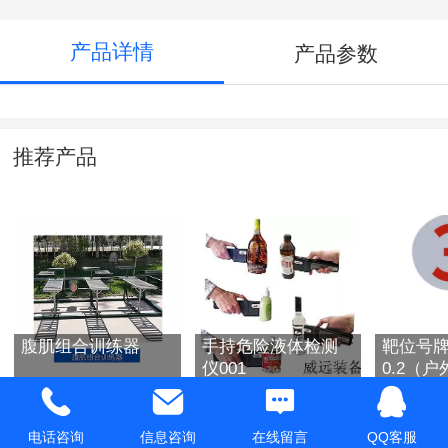
产品详情
产品参数
推荐产品
腹肌组合训练器
手持危险液体检测
靶位号
仪001
0.2（
膜）
电话咨询
信息咨询
在线留言
QQ客服