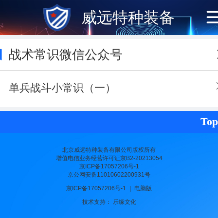
威远特种装备
战术常识微信公众号
单兵战斗小常识（一）
Top
北京威远特种装备有限公司
版权所有
增值电信业务经营许可证‍‍
京B2-20213054
京ICP备17057206号-1
京公网安备11010602200931号
京ICP备17057206号-1
|
电脑版
技术支持：
乐缘文化